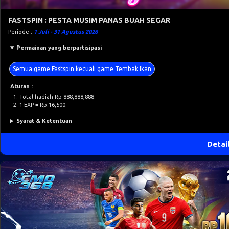
FASTSPIN : PESTA MUSIM PANAS BUAH SEGAR
Periode :
1 Juli - 31 Agustus 2026
Permainan yang berpartisipasi
Semua game Fastspin kecuali game Tembak Ikan
Aturan :
Total hadiah Rp 888,888,888.
1 EXP = Rp.16,500.
Syarat & Ketentuan
Detai