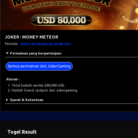
JOKER : MONEY METEOR
Periode :
Event berlangsung setiap hari
Permainan yang berpartisipasi
Semua permainan slot JokerGaming
Aturan :
Total hadiah senilai $80,000 USD.
Hadiah Grand Jackpot dari Jokergaming.
Syarat & Ketentuan
Togel Result