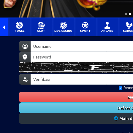
TOGEL
SLOT
LIVE CASINO
SPORT
ARCADE
SABU
Reme
Ma
Daftar 
Main d