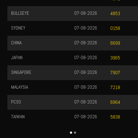
BULLSEYE
07-08-2026
4853
SYDNEY
07-08-2026
0158
CHINA
07-08-2026
6699
JAPAN
07-08-2026
3965
SINGAPORE
07-08-2026
7907
MALAYSIA
07-08-2026
7218
PCSO
07-08-2026
6964
TAIWAN
07-08-2026
5838