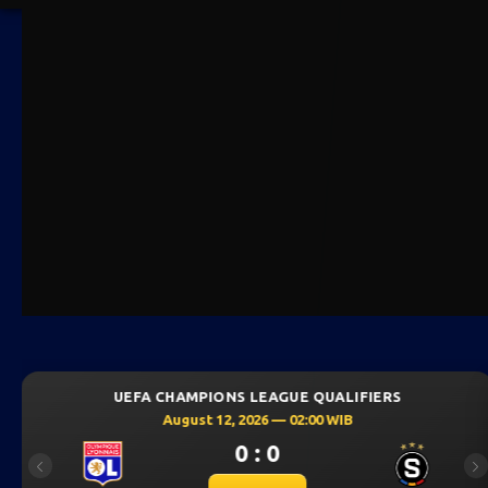
S LEAGUE QUALIFIERS
UEFA CHAMPIONS 
 2026 — 02:00 WIB
August 12, 2
0 : 0
0
Previous
Ne